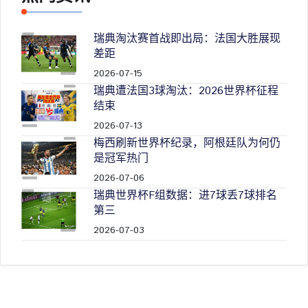
瑞典淘汰赛首战即出局：法国大胜展现
差距
2026-07-15
瑞典遭法国3球淘汰：2026世界杯征程
结束
2026-07-13
梅西刷新世界杯纪录，阿根廷队为何仍
是冠军热门
2026-07-06
瑞典世界杯F组数据：进7球丢7球排名
第三
2026-07-03