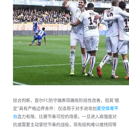
综合判断，首尔FC防守端表现确有阶段性改善，但其“稳
定”具有严格边界条件：仅适用于对手进攻创
星空体育平
台
造力有限、比赛节奏可控的场景。一旦进入高强度对
抗或需要主动掌控节奏的战役，现有结构难以维持同等