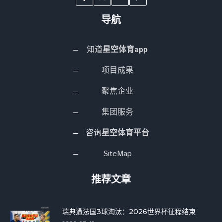
导航
知道
星空体育app
项目成果
聚焦企业
集团服务
咨询
星空体育平台
SiteMap
推荐文章
瑞典遭法国3球淘汰：2026世界杯征程结束