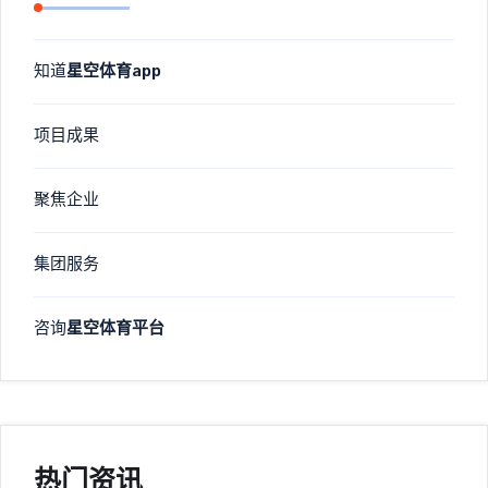
知道
星空体育app
项目成果
聚焦企业
集团服务
咨询
星空体育平台
热门资讯