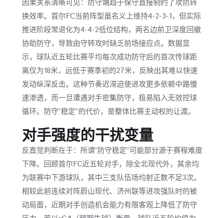
因果关系清晰可见：防守端趋于保守直接制约了攻防转
换效率。首尔FC当前阵型虽名义上维持4-2-3-1，但实际
推进阶段常退化为4-4-2低位结构，两名边前卫深度回撤
协助防守，导致由守转攻时缺乏前场接应点。数据显
示，球队近五轮比赛平均每次成功防守后的首次传球距
离仅为18米，远低于赛季初的27米，反映出其难以快速
发动纵深反击。这种节奏迟滞迫使进攻更多依赖中路慢
速渗透，而一旦遭遇对手密集防守，极易陷入无效控球
循环。防守“稳定”的代价，是整体比赛主动权的让渡。
对手强度的干扰变量
反直觉判断在于：所谓“防守稳定”可能部分源于赛程难度
下降。回顾首尔FC近五轮对手，除全北现代外，其余均
为联赛中下游球队，其中三支队伍场均射正数不足3次。
相较此前连续对阵蔚山现代、济州联等进攻强队时的被
动局面，近期对手创造机会能力有限客观上降低了防守