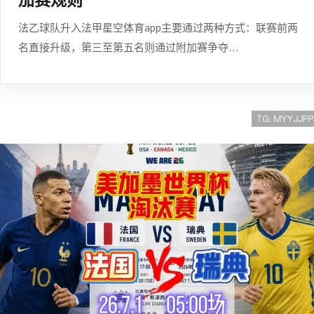
加赛规则
法乙球队升入法甲星空体育app主要通过两种方式：联赛前两
名直接升级，第三至第五名则通过附加赛争夺...