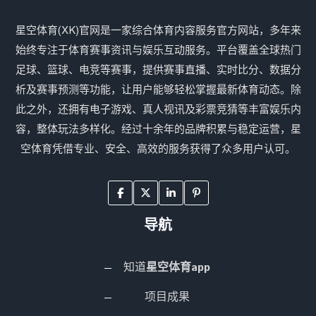
星空体育(XK)官网是一家综合体育内容服务官方网站，多年来
始终专注于体育赛事资讯与娱乐互动服务。平台覆盖全球热门
足球、篮球、电竞等赛事，提供赛事直播、实时比分、数据分
析及赛事预测等功能，让用户能够轻松掌握最新体育动态。除
此之外，还拥有电子游戏、真人视讯及彩票竞猜等丰富娱乐内
容，整体玩法多样化。经过十余年的品牌积累与稳定运营，星
空体育凭借专业、安全、高效的服务获得了众多用户认可。
导航
知道
星空体育app
项目成果