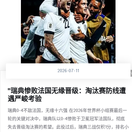
2026-07-11
"瑞典惨败法国无缘晋级：淘汰赛防线遭
遇严峻考验
瑞典0-4不敌法国，无缘十六强 在2026年世界杯小组赛最后一
轮的关键对决中，瑞典队以0-4惨败于卫冕冠军法国队，彻底
失去晋级淘汰赛的希望。此役过后，瑞典三战仅积1分，排名小