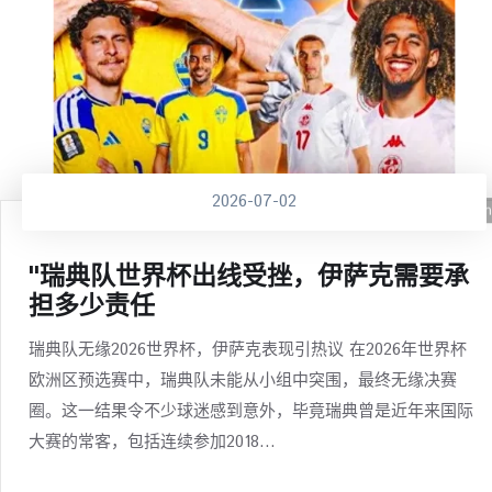
2026-07-02
"瑞典队世界杯出线受挫，伊萨克需要承
担多少责任
瑞典队无缘2026世界杯，伊萨克表现引热议 在2026年世界杯
欧洲区预选赛中，瑞典队未能从小组中突围，最终无缘决赛
圈。这一结果令不少球迷感到意外，毕竟瑞典曾是近年来国际
大赛的常客，包括连续参加2018...