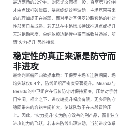
最近两场的32分钟。对阵尤文图德一役，直至第78分钟
才由点球打破僵局，暴露终结效率波动。主场氛围带来
的心理加成正在减弱，而对手对圣保罗边路套路的针对
性部署日益成熟。若无法在中路增加持球推进点或提升
无球跑动密度，单纯依赖边路传中将面临收益递减，所
谓“火力提升”恐难持续。
稳定性的真正来源是防守而
非进攻
最终判断需回归数据本质：圣保罗主场五连胜期间，场
均失球仅0.4个，防线组织严密度显著提升。Miranda与
Beraldo的中卫组合在低位防守时保持紧凑，压缩对手射
门空间。相比之下，进攻端提升幅度有限，更多是防守
稳固带来的容错空间扩大，使球队敢于在末段冒险压
上。因此，“火力提升”实为防守改善的副产品，而非独立
进攻能力的飞跃。若未来防线出现波动，当前进攻体系