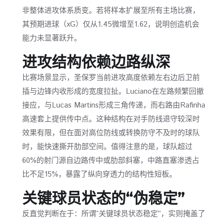
非整体进攻体系质变。若将样本扩展至所有主场比赛，
其预期进球（xG）仅从1.45微增至1.62，说明创造机会
能力未显著跃升。
进攻结构依赖边路纵深
比赛场景显示，圣保罗当前进攻高度依赖左右边后卫前
插与边锋内收形成的宽度拉扯。Luciano在左路频繁回撤
接应，与Lucas Martins形成三角传递，而右路由Rafinha
高速套上提供传中点。这种结构在对手防线退守较深时
效果有限，但在面对高位防线或转换防守不及时的球队
时，能快速撕开肋部空间。值得注意的是，球队超过
60%的射门源自边路传中或肋部斜塞，中路直塞渗透占
比不足15%，暴露了纵向穿透力的结构性短板。
关键球员状态的“伪稳定”
反直觉判断在于：所谓“关键球员状态稳定”，实则掩盖了