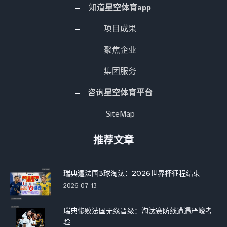
知道
星空体育app
项目成果
聚焦企业
集团服务
咨询
星空体育平台
SiteMap
推荐文章
瑞典遭法国3球淘汰：2026世界杯征程结束
2026-07-13
瑞典惨败法国无缘晋级：淘汰赛防线遭遇严峻考
验