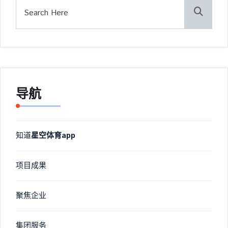
导航
知道
星空体育app
项目成果
聚焦企业
集团服务