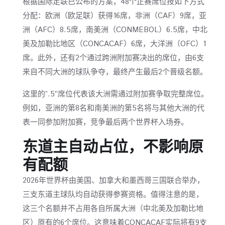
根据国际足联已公布的方案，48个正赛席位按如下方式
分配：欧洲（欧足联）获得16席，非洲（CAF）9席，亚
洲（AFC）8.5席，南美洲（CONMEBOL）6.5席，中北
美及加勒比地区（CONCACAF）6席，大洋洲（OFC）1
席。此外，还有2个通过跨洲附加赛决出的席位，由6支
来自不同大洲的球队争夺，最终产生最后2个晋级名额。
这里的“.5”席位代表该大洲需通过附加赛争取完整席位。
例如，亚洲的第8名和南美洲的第5名将与其他大洲的代
表一同参加附加赛，竞争最后两个世界杯入场券。
东道主自动占位，不影响原
有配额
2026年世界杯由美国、加拿大和墨西哥三国联合举办，
三支东道主球队均自动获得参赛资格。值得注意的是，
这三个名额并不占用各自所属大洲（中北美及加勒比地
区）原有的6个席位。这意味着CONCACAF实际将有9支