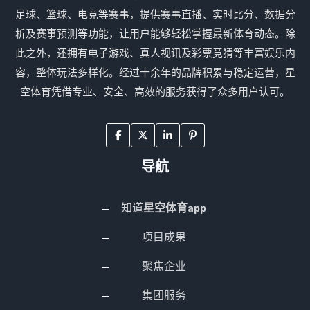
足球、篮球、电竞等赛事，提供赛事直播、实时比分、数据分
析及赛事预测等功能，让用户能够轻松掌握最新体育动态。除
此之外，还拥有电子游戏、真人视讯及彩票竞猜等丰富娱乐内
容，整体玩法多样化。经过十余年的品牌积累与稳定运营，星
空体育凭借专业、安全、高效的服务获得了众多用户认可。
导航
知道
星空体育app
项目成果
聚焦企业
集团服务