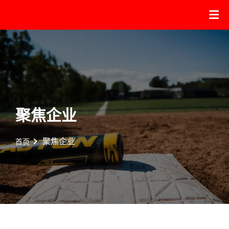
聚焦企业
聚焦企业
首页