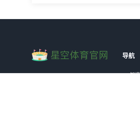
导航
知道
星空体育(XK)官网是一家综合体育内容
服务官方网站，多年来始终专注于体育
项目
赛事资讯与娱乐互动服务。平台覆盖全
聚焦
球热门足球、篮球、电竞等赛事，提供
赛事直播、实时比分、数据分析及赛事
集团
预测等功能，让用户能够轻松掌握最新
咨询
体育动态。除此之外，还拥有电子游
戏、真人视讯及彩票竞猜等丰富娱乐内