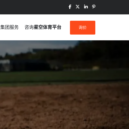
集团服务
咨询
星空体育平台
询价