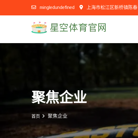
mingledundefined
上海市松江区新桥镇陈春公路
聚焦企业
聚焦企业
首页