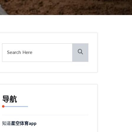
导航
知道
星空体育app