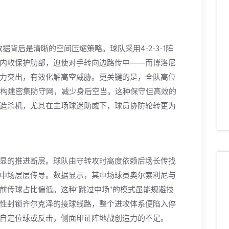
据背后是清晰的空间压缩策略。球队采用4-2-3-1阵
内收保护肋部，迫使对手转向边路传中——而博洛尼
力突出，有效化解高空威胁。更关键的是，全队高位
域构建密集防守网，减少身后空当。这种保守但高效的
造杀机，尤其在主场球迷助威下，球员协防轮转更为
显的推进断层。球队由守转攻时高度依赖后场长传找
中场层层传导。数据显示，其中场球员奥尔索利尼与
前传球占比偏低。这种“跳过中场”的模式虽能规避技
性封锁齐尔克泽的接球线路，整个进攻体系便陷入停
自定位球或反击，侧面印证阵地战创造力的不足。