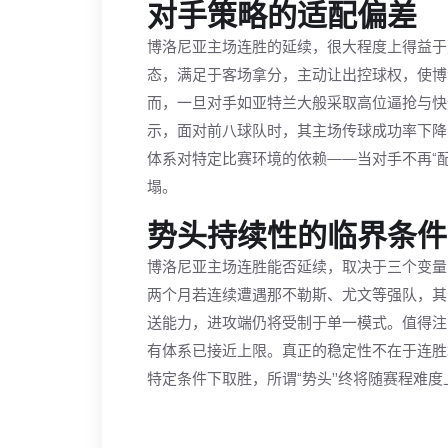
对手策略的适配偏差
博洛尼亚主场连胜的延续，很大程度上得益于
态，满足于客场拿分，主动让出控球权，使博
而，一旦对手如亚特兰大般采取高位逼抢与快
示，面对前八球队时，其主场传球成功率下降
体系对特定比赛环境的依赖——当对手不再“
塌。
势头持续性的临界条件
博洛尼亚主场连胜能否延续，取决于三个变量
两个月若连续遭遇那不勒斯、尤文等强队，其
送能力，进攻端仍将受制于单一模式。值得注
有体系已接近上限。真正的稳定性不在于连胜
特定条件下取胜，所谓“势头”终将随赛程难