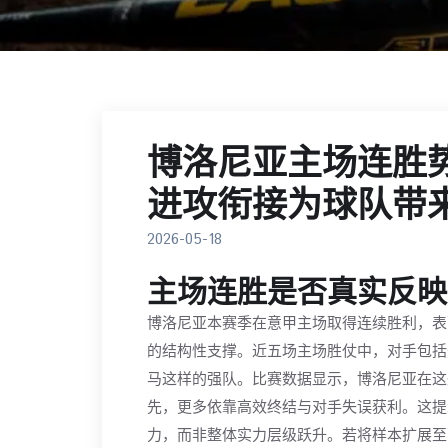
博洛尼亚主场连胜
进攻衔接为球队带
2026-05-18
主场连胜是否真实反映
博洛尼亚本赛季在意甲主场取得连续胜利，表
的结构性支撑。近五场主场胜仗中，对手包括
马这样的强队。比赛数据显示，博洛尼亚在这
先，更多依靠高效终结与对手失误获利。这提
力，而非整体实力层级跃升。若将样本扩展至