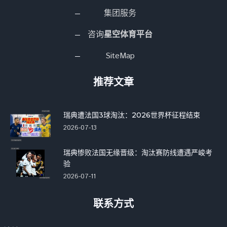
集团服务
咨询
星空体育平台
SiteMap
推荐文章
瑞典遭法国3球淘汰：2026世界杯征程结束
2026-07-13
瑞典惨败法国无缘晋级：淘汰赛防线遭遇严峻考
验
2026-07-11
联系方式