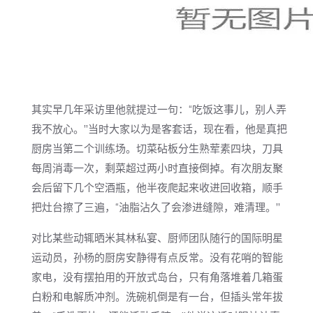
其实早几年采访里他就提过一句：“吃饭这事儿，别人弄
我不放心。”当时大家以为是客套话，现在看，他是真把
厨房当第二个训练场。切菜砧板分生熟荤素四块，刀具
每周消毒一次，剩菜超过两小时直接倒掉。有次朋友聚
会后留下几个空酒瓶，他半夜爬起来收进回收箱，顺手
把灶台擦了三遍，“油脂沾久了会渗进缝隙，难清理。”
对比某些动辄晒米其林私宴、厨师团队随行的国际明星
运动员，孙杨的厨房安静得有点反常。没有花哨的智能
家电，没有摆拍用的开放式岛台，只有角落堆着几箱蛋
白粉和电解质冲剂。洗碗机倒是有一台，但插头常年拔