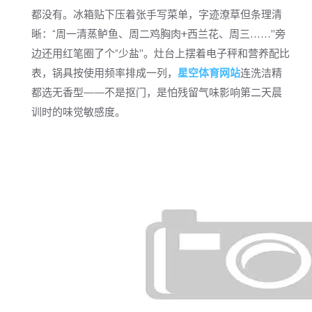
都没有。冰箱贴下压着张手写菜单，字迹潦草但条理清
晰：“周一清蒸鲈鱼、周二鸡胸肉+西兰花、周三……”旁
边还用红笔圈了个“少盐”。灶台上摆着电子秤和营养配比
表，锅具按使用频率排成一列，
星空体育网站
连洗洁精
都选无香型——不是抠门，是怕残留气味影响第二天晨
训时的味觉敏感度。