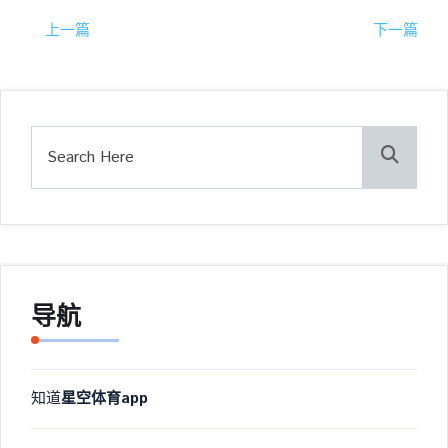
上一篇
下一篇
导航
知道
星空体育app