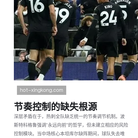
节奏控制的缺失根源
深层矛盾在于，热刺全队缺乏统一的节奏调节机制。波
斯特科格鲁强调“永远向前”的哲学，但未建立相应的风险
控制模块。当中场核心本坦库尔缺阵期间，球队失去唯