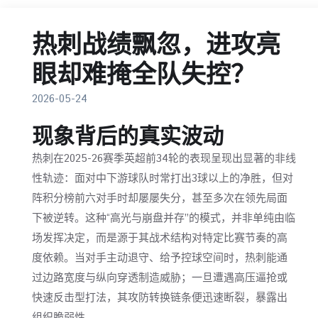
热刺战绩飘忽，进攻亮
眼却难掩全队失控？
2026-05-24
现象背后的真实波动
热刺在2025-26赛季英超前34轮的表现呈现出显著的非线
性轨迹：面对中下游球队时常打出3球以上的净胜，但对
阵积分榜前六对手时却屡屡失分，甚至多次在领先局面
下被逆转。这种“高光与崩盘并存”的模式，并非单纯由临
场发挥决定，而是源于其战术结构对特定比赛节奏的高
度依赖。当对手主动退守、给予控球空间时，热刺能通
过边路宽度与纵向穿透制造威胁；一旦遭遇高压逼抢或
快速反击型打法，其攻防转换链条便迅速断裂，暴露出
组织脆弱性。