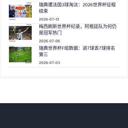
瑞典遭法国3球淘汰：2026世界杯征程
结束
2026-07-13
梅西刷新世界杯纪录，阿根廷队为何仍
是冠军热门
2026-07-06
瑞典世界杯F组数据：进7球丢7球排名
第三
2026-07-03