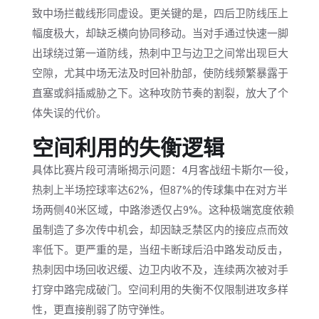
致中场拦截线形同虚设。更关键的是，四后卫防线压上
幅度极大，却缺乏横向协同移动。当对手通过快速一脚
出球绕过第一道防线，热刺中卫与边卫之间常出现巨大
空隙，尤其中场无法及时回补肋部，使防线频繁暴露于
直塞或斜插威胁之下。这种攻防节奏的割裂，放大了个
体失误的代价。
空间利用的失衡逻辑
具体比赛片段可清晰揭示问题：4月客战纽卡斯尔一役，
热刺上半场控球率达62%，但87%的传球集中在对方半
场两侧40米区域，中路渗透仅占9%。这种极端宽度依赖
虽制造了多次传中机会，却因缺乏禁区内的接应点而效
率低下。更严重的是，当纽卡断球后沿中路发动反击，
热刺因中场回收迟缓、边卫内收不及，连续两次被对手
打穿中路完成破门。空间利用的失衡不仅限制进攻多样
性，更直接削弱了防守弹性。