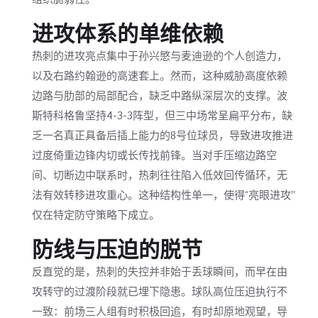
进攻体系的单维依赖
热刺的进攻亮点集中于孙兴慜与麦迪逊的个人创造力，
以及右路约翰逊的高速套上。然而，这种威胁高度依赖
边路与肋部的局部配合，缺乏中路纵深层次的支撑。波
斯特科格鲁坚持4-3-3阵型，但三中场常呈扁平分布，缺
乏一名真正具备后插上能力的8号位球员，导致进攻推进
过度倚重边锋内切或长传找前锋。当对手压缩边路空
间、切断边中联系时，热刺往往陷入低效回传循环，无
法有效转移进攻重心。这种结构性单一，使得“亮眼进攻”
仅在特定防守策略下成立。
防线与压迫的脱节
反直觉的是，热刺的失控并非始于丢球瞬间，而早在由
攻转守的过渡阶段就已埋下隐患。球队高位压迫执行不
一致：前场三人组有时积极回追，有时却原地观望，导