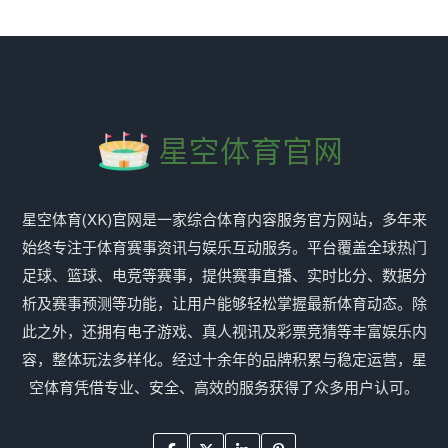
星空体育(XK)官网是一家综合体育内容服务官方网站，多年来
始终专注于体育赛事资讯与娱乐互动服务。平台覆盖全球热门
足球、篮球、电竞等赛事，提供赛事直播、实时比分、数据分
析及赛事预测等功能，让用户能够轻松掌握最新体育动态。除
此之外，还拥有电子游戏、真人视讯及彩票竞猜等丰富娱乐内
容，整体玩法多样化。经过十余年的品牌积累与稳定运营，星
空体育凭借专业、安全、高效的服务获得了众多用户认可。