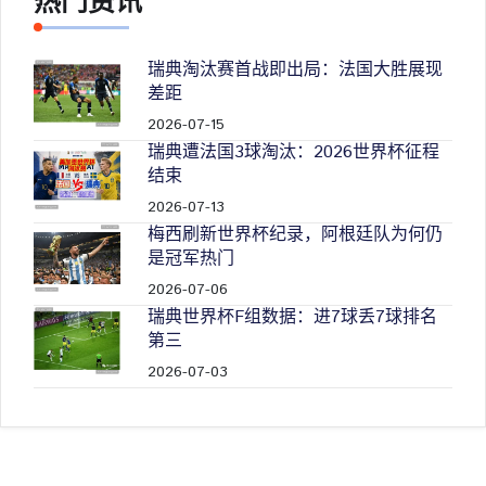
热门资讯
瑞典淘汰赛首战即出局：法国大胜展现
差距
2026-07-15
瑞典遭法国3球淘汰：2026世界杯征程
结束
2026-07-13
梅西刷新世界杯纪录，阿根廷队为何仍
是冠军热门
2026-07-06
瑞典世界杯F组数据：进7球丢7球排名
第三
2026-07-03