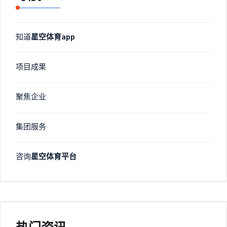
知道
星空体育app
项目成果
聚焦企业
集团服务
咨询
星空体育平台