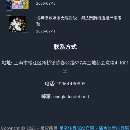
2026-07-13
瑞典惨败法国无缘晋级：淘汰赛防线遭遇严峻考
验
2026-07-11
联系方式
地址:
上海市松江区新桥镇陈春公路677弄金地都会意境4-1001
室
电话:
19964480895
邮箱:
mingledundefined
Copyright © 2026 - 版权所有
星空体育(XK)官网 - 综合体育内容服