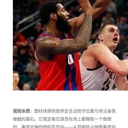
规则本质
：圆柱体原则是界定合法防守位置与非法身体
接触的基石。它规定每位球员在场上都拥有一个假想
的、垂直延伸的圆柱形空间——从双脚所占地面垂直向