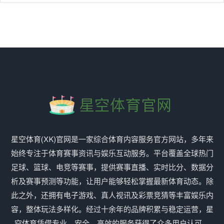
星空体育(XK)官网是一家综合体育内容服务官方网站，多年来
始终专注于体育赛事资讯与娱乐互动服务。平台覆盖全球热门
足球、篮球、电竞等赛事，提供赛事直播、实时比分、数据分
析及赛事预测等功能，让用户能够轻松掌握最新体育动态。除
此之外，还拥有电子游戏、真人视讯及彩票竞猜等丰富娱乐内
容，整体玩法多样化。经过十余年的品牌积累与稳定运营，星
空体育凭借专业、安全、高效的服务获得了众多用户认可。