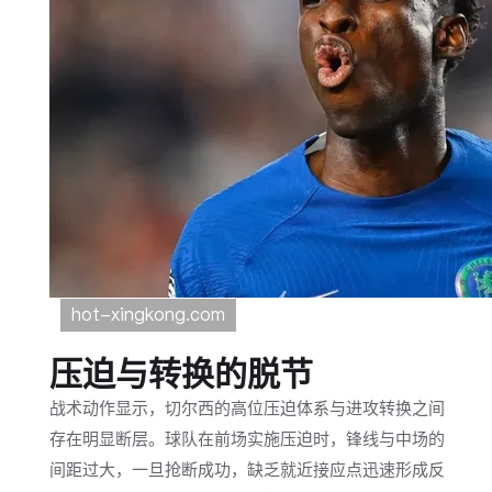
压迫与转换的脱节
战术动作显示，切尔西的高位压迫体系与进攻转换之间
存在明显断层。球队在前场实施压迫时，锋线与中场的
间距过大，一旦抢断成功，缺乏就近接应点迅速形成反