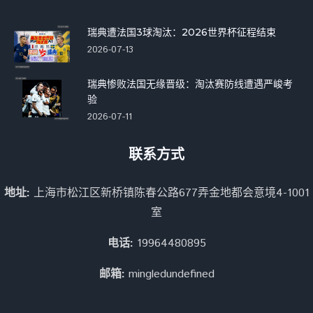
瑞典遭法国3球淘汰：2026世界杯征程结束
2026-07-13
瑞典惨败法国无缘晋级：淘汰赛防线遭遇严峻考
验
2026-07-11
联系方式
地址:
上海市松江区新桥镇陈春公路677弄金地都会意境4-1001
室
电话:
19964480895
邮箱:
mingledundefined