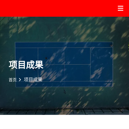
项目成果
项目成果
首页