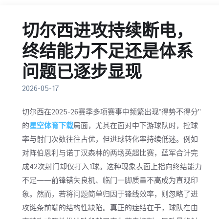
切尔西进攻持续断电，
终结能力不足还是体系
问题已逐步显现
2026-05-17
切尔西在2025-26赛季多项赛事中频繁出现“得势不得分”
的
星空体育下载
局面，尤其在面对中下游球队时，控球
率与射门次数往往占优，但进球转化率持续低迷。例如
对阵伯恩利与诺丁汉森林的两场英超比赛，蓝军合计完
成42次射门却仅打入1球。这种现象表面上指向终结能力
不足——前锋错失良机、临门一脚质量不高成为直观印
象。然而，若将问题简单归因于锋线效率，则忽略了进
攻链条前端的结构性缺陷。真正的症结在于，球队在由