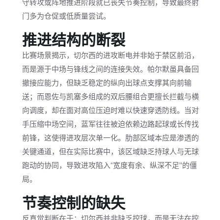
守转攻或阵地推进阶段就已丧失节奏控制，导致最终射
门多为仓促或低质量尝试。
推进结构的断裂
比赛场景揭示，切尔西的进攻断电并非始于禁区前沿，
而是源于中场与锋线之间的连接失效。帕尔默虽具备回
撤接应能力，但缺乏稳定的纵向出球点支撑其向前输
送；而恩佐与凯塞多组成的双后腰组合更擅长拦截与横
向调度，却在面对高位压迫时难以快速穿透防线。当对
手压缩中场空间，蓝军往往被迫依赖边路起球或长传找
前锋，这使得进攻层次单一化。肋部区域本应是渗透的
关键通道，但在实际比赛中，该区域缺乏持球人与无球
跑动的协同，导致进攻陷入“宽度有余、纵深不足”的僵
局。
节奏控制的缺失
反直觉判断在于：切尔西并非缺乏控球，而是无法在控