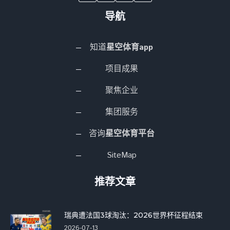
导航
知道
星空体育app
项目成果
聚焦企业
集团服务
咨询
星空体育平台
SiteMap
推荐文章
瑞典遭法国3球淘汰：2026世界杯征程结束
2026-07-13