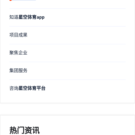
知道
星空体育app
项目成果
聚焦企业
集团服务
咨询
星空体育平台
热门资讯