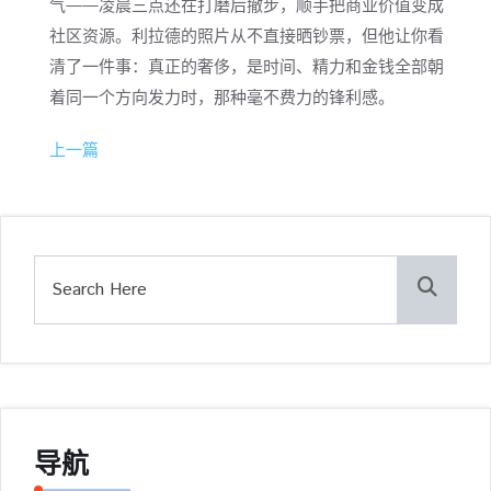
气——凌晨三点还在打磨后撤步，顺手把商业价值变成
社区资源。利拉德的照片从不直接晒钞票，但他让你看
清了一件事：真正的奢侈，是时间、精力和金钱全部朝
着同一个方向发力时，那种毫不费力的锋利感。
上一篇
导航