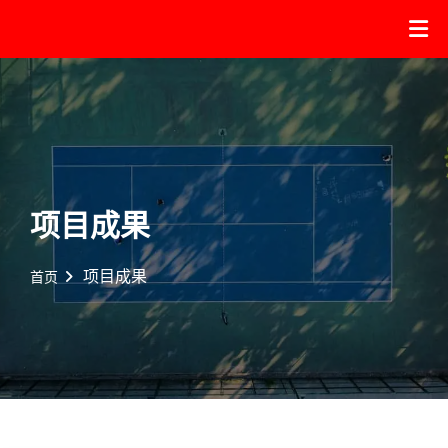
项目成果
项目成果
首页