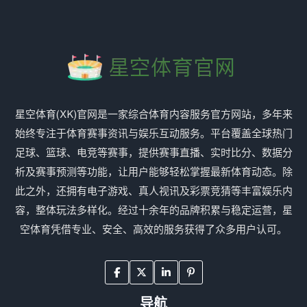
星空体育(XK)官网是一家综合体育内容服务官方网站，多年来
始终专注于体育赛事资讯与娱乐互动服务。平台覆盖全球热门
足球、篮球、电竞等赛事，提供赛事直播、实时比分、数据分
析及赛事预测等功能，让用户能够轻松掌握最新体育动态。除
此之外，还拥有电子游戏、真人视讯及彩票竞猜等丰富娱乐内
容，整体玩法多样化。经过十余年的品牌积累与稳定运营，星
空体育凭借专业、安全、高效的服务获得了众多用户认可。
导航