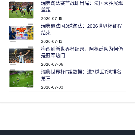
瑞典淘汰赛首战即出局：法国大胜展现
差距
2026-07-15
瑞典遭法国3球淘汰：2026世界杯征程
结束
2026-07-13
梅西刷新世界杯纪录，阿根廷队为何仍
是冠军热门
2026-07-06
瑞典世界杯F组数据：进7球丢7球排名
第三
2026-07-03