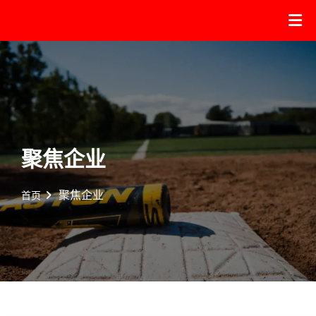
聚焦企业
聚焦企业
首页