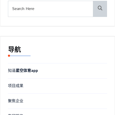
导航
知道
星空体育app
项目成果
聚焦企业