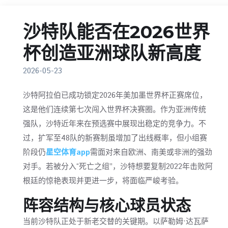
沙特队能否在2026世界
杯创造亚洲球队新高度
2026-05-23
沙特阿拉伯已成功锁定2026年美加墨世界杯正赛席位，
这是他们连续第七次闯入世界杯决赛圈。作为亚洲传统
强队，沙特近年来在预选赛中展现出稳定的竞争力。不
过，扩军至48队的新赛制虽增加了出线概率，但小组赛
阶段仍
星空体育app
需面对来自欧洲、南美或非洲的强劲
对手。若被分入“死亡之组”，沙特想要复制2022年击败阿
根廷的惊艳表现并更进一步，将面临严峻考验。
阵容结构与核心球员状态
当前沙特队正处于新老交替的关键期。以萨勒姆·达瓦萨