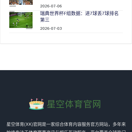
2026-07-06
瑞典世界杯F组数据：进7球丢7球排名
第三
2026-07-03
星空体育(XK)官网是一家综合体育内容服务官方网站，多年来