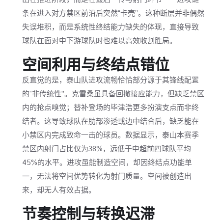
条在进入对方禁区前沿后突然“卡壳”。这种断层并非偶然
失误堆积，而是系统性终结能力缺失的体现，直接导致
球队在面对中下游球队时也难以高效收割胜局。
空间利用与终结点错位
反直觉的是，泰山队进攻流畅恰恰部分源于其锋线配置
的“非传统性”。克雷桑虽具备回撤接应能力，但缺乏禁区
内的抢点嗅觉；替补登场的毕津浩更多扮演支点而非终
结者。这导致球队在肋部渗透或边中结合后，缺乏能在
小禁区内完成致命一击的球员。数据显示，泰山本赛季
禁区内射门占比仅为38%，远低于中超前四球队平均
45%的水平。进攻虽能制造空间，却因终结点功能单
一，无法将空间优势转化为射门质量。空间被创造出
来，却无人有效占据。
节奏控制与转换迟滞