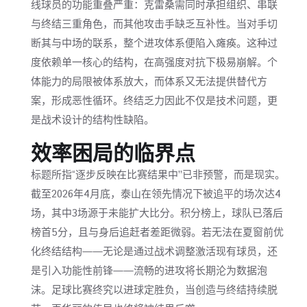
线球员的功能重叠严重：克雷桑需同时承担组织、串联
与终结三重角色，而其他攻击手缺乏互补性。当对手切
断其与中场的联系，整个进攻体系便陷入瘫痪。这种过
度依赖单一核心的结构，在高强度对抗下极易崩解。个
体能力的局限被体系放大，而体系又无法提供替代方
案，形成恶性循环。终结乏力因此不仅是技术问题，更
是战术设计的结构性缺陷。
效率困局的临界点
标题所指“逐步反映在比赛结果中”已非预警，而是现实。
截至2026年4月底，泰山在领先情况下被追平的场次达4
场，其中3场源于未能扩大比分。积分榜上，球队已落后
榜首5分，且与身后追赶者差距微弱。若无法在夏窗前优
化终结结构——无论是通过战术调整激活现有球员，还
是引入功能性前锋——流畅的进攻将长期沦为数据泡
沫。足球比赛终究以进球定胜负，当创造与终结持续脱